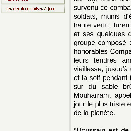
survenu ce combat 
soldats, munis d’
haute vertu, fure
et ses quelques d
groupe composé de
honorables Compa
leurs tendres a
vieillesse, jusqu’
et la soif pendant 
sur du sable b
Mouharram, appelé
jour le plus triste
de la planète.
‘’Houssain est de