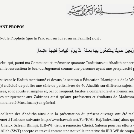
VANT-PROPOS
Noble Prophète (que la Paix soit sur lui et sur sa Famille) a dit :
elui qui, parmi ma Communauté, mémorise quarante Traditions ou Ahadith concerna
ah le ressuscitera le Jour du Jugement comme une personne ayant une perspicacité 
suivant le Hadith mentionné ci-dessus, la section « Éducation Islamique » de la W
] a décidé de publier une série de petits livres de 40 Ahadith sur différents sujets.
iées, sont courts et simples et, par conséquent, faciles à comprendre et à mémoriser
les uniquement aux Zakirines ainsi qu’aux professeurs et étudiants de Madress
mmunauté Musulmane) en général.
collecte des Ahadiths ainsi que la présentation du présent ouvrage ont été r
ernet à l’adresse suivante http://www.hawzah.net/Per/K/Ah-Haj/Index.htm] alors que
 Cheick Saleem Bhimji. IEB-WF tient à remercier Cheick Saleem pour les efforts qu
Allah (SWT) accepte ce travail comme une nouvelle tentative du IEB-WF de propag