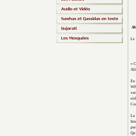
A
Le 
« C
All
En 
WF)
var
uti
Co
La 
Int
par
Qu’