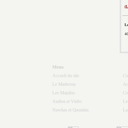
(L
Le
40
Au
Menu
P
Accueil du site
Co
Le Madressa
Ac
Le
Les Majaliss
Co
« 
Audios et Vidéo
Le
be
Nawhas et Qassidas
La
En
- 
so
se