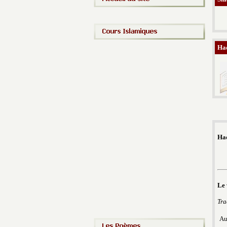
Had
Had
Le 
Tra
Au