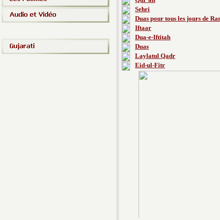
Sehri
Duas pour tous les jours de 
Iftaar
Dua-e-Iftitah
Duas
Laylatul Qadr
Eid-ul-Fitr