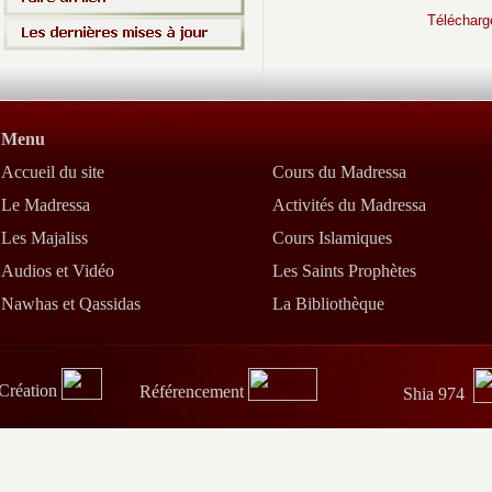
Une Prière de Jésus
Téléchar
Soyez critiques envers 
Récompense divine
La vie aux morts
Les plus proches de D
Menu
Conseils de la part de 
Accueil du site
Cours du Madressa
Jésus, fils de Marie, c
Le Madressa
Activités du Madressa
Questions les plus fré
Sources de cette œuvre
Les Majaliss
Cours Islamiques
Audios et Vidéo
Les Saints Prophètes
Nawhas et Qassidas
La Bibliothèque
Au Nom d’All
Création
Référencement
Shia 974
« Je suis la brèche d’
écoutez cette musique. 