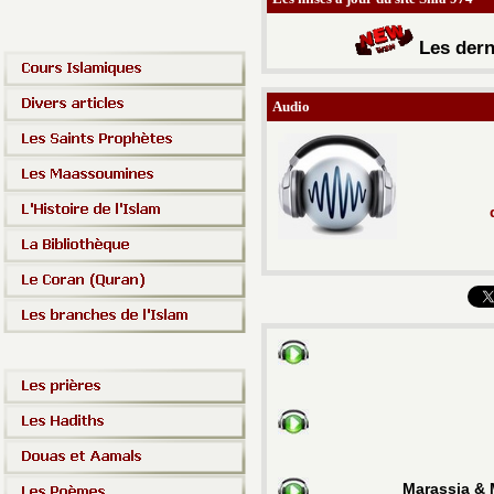
Les d
ern
Audio
Marassia &