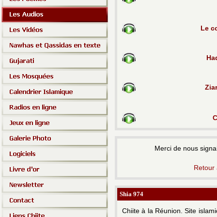
Le c
Had
Zia
C
Merci de nous signal
Retour 
Shia 974
Chiite à la Réunion.
Site islam