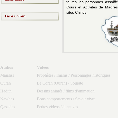
toutes les personnes assoiff
Cours et Activités de Madress
sites Chiites.
Audios
Vidéos
Majaliss
Prophètes / Imams / Personnages historiques
Quran
Le Coran (Quran) - Sourate
Hadith
Dessins animés / films d’animation
Nawhas
Bons comportements / Savoir vivre
Qassidas
Petites vidéos éducatives