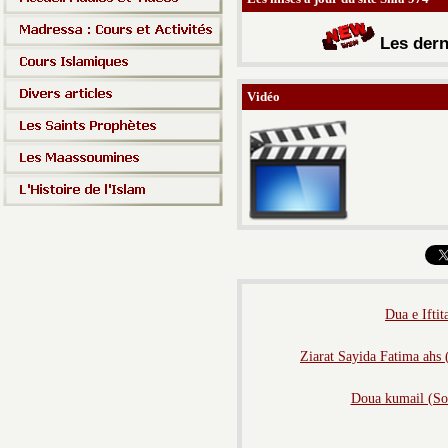
Les d
ern
Vidéo
Dua e Iftit
Ziarat Sayida Fatima ahs (
Doua kumail (Sous