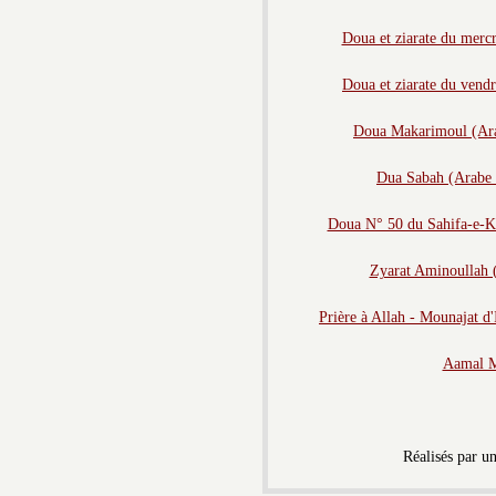
Doua et ziarate du mercr
Doua et ziarate du vendr
Doua Makarimoul (Arab
Dua Sabah (Arabe s
Doua N° 50 du Sahifa-e-Kam
Zyarat Aminoullah (S
Prière à Allah - Mounajat d'
Aamal M
Réalisés par u