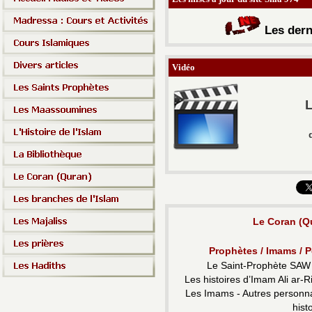
Les d
ern
Vidéo
L
Le Coran (Qu
Prophètes / Imams / 
Le Saint-
Prophète SAW 
Les histoires d’Imam Ali ar-
Ri
Les Imams -
Autres personnal
hist