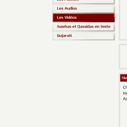
Shi
Ch
to
Ac