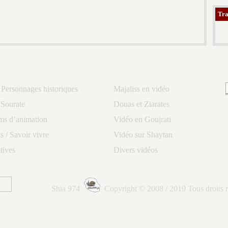
Tra
 Personnages historiques
Majaliss en vidéo
 Sourate
Douas et Ziarates
lms d’animation
Vidéo en Goujrati
 / Savoir vivre
Vidéo sur Shaytan
tives
Divers vidéos
Shia 974
Copyright © 2008 / 2019 Tous droits r