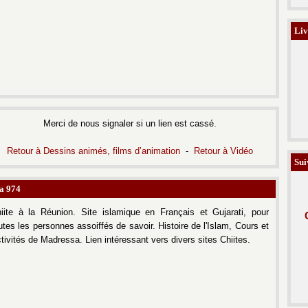
Liv
Merci de nous signaler si un lien est cassé.
Retour à Dessins animés, films d’animation
-
Retour à
Vidéo
Sui
a 974
iite à la Réunion.
Site islamique en Français et Gujarati, pour
utes les personnes assoiffés de savoir.
Histoire de l'Islam, Cours et
tivités de Madressa. Lien intéressant vers divers sites Chiites.