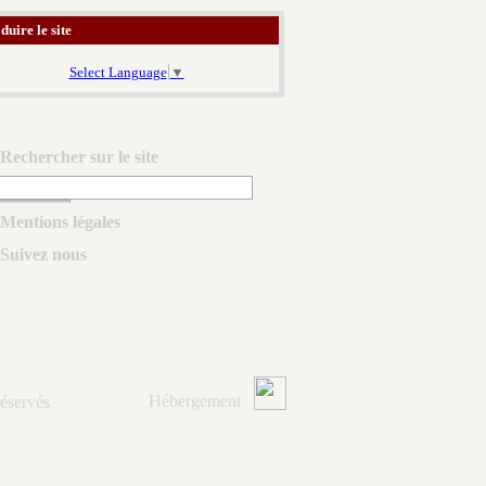
duire le site
Select Language
▼
Rechercher sur le site
Mentions légales
Suivez nous
Hébergement
éservés