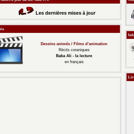
Les d
ernières mises à jour
déo
Inf
Dessins animés / Films d’animation
Récits coraniques
Baba Ali - la lecture
en français
Lir