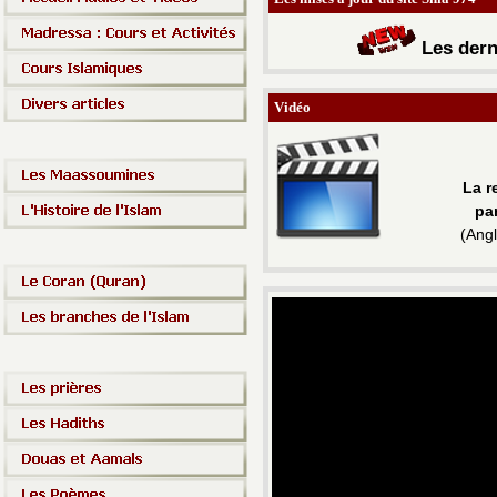
Les d
ern
Vidéo
La r
pa
(
Angl