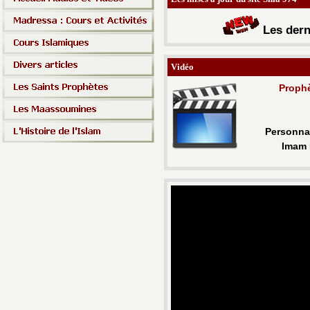
Les d
ern
Vidéo
Proph
Personnal
Imam 