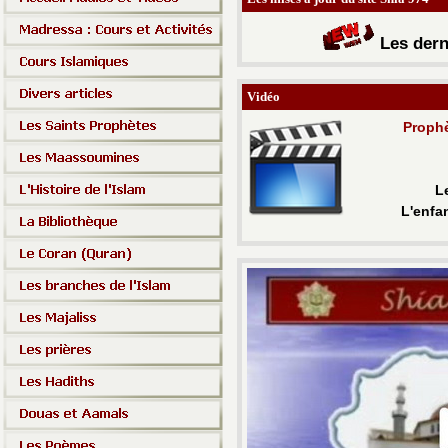
Les d
ern
Vidéo
Proph
L
L'enfa