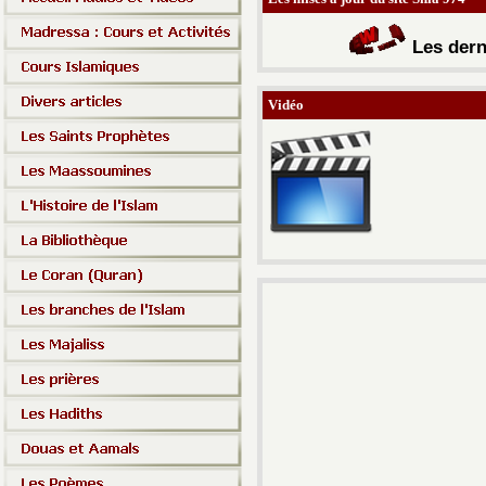
Les d
ern
Vidéo