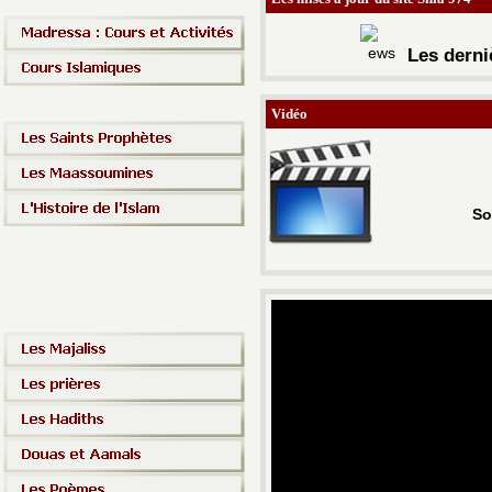
Les d
erni
Vidéo
So