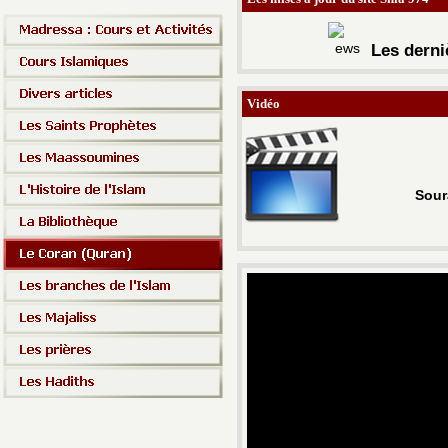
Les d
erni
Vidéo
Sour