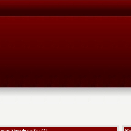
 mises à jour du site Shia 974
Mul