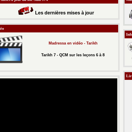
Les d
ernières mises à jour
déo
Inf
Madressa en vidéo
- Tarikh
Tarikh 7 - QCM sur les leçons 6 à 8
Lir