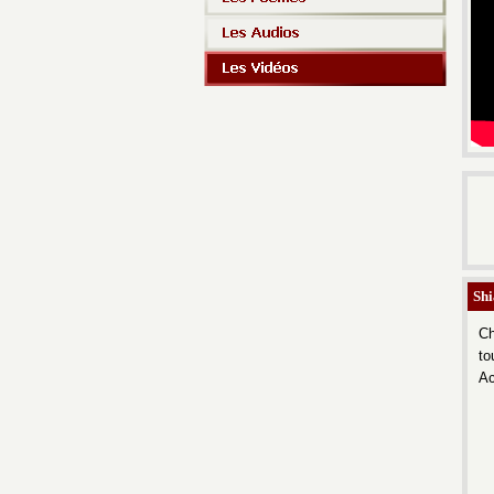
Shi
Ch
to
Ac