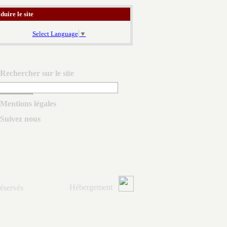
duire le site
Select Language
▼
Rechercher sur le site
Mentions légales
Suivez nous
Hébergement
éservés