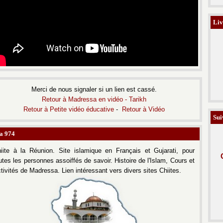
Liv
Merci de nous signaler si un lien est cassé.
Retour à
Madressa en vidéo -
Tarikh
Retour à Petite vidéo éducative
-
Retour à
Vidéo
Sui
a 974
iite à la Réunion.
Site islamique en Français et Gujarati, pour
utes les personnes assoiffés de savoir.
Histoire de l'Islam, Cours et
tivités de Madressa. Lien intéressant vers divers sites Chiites.