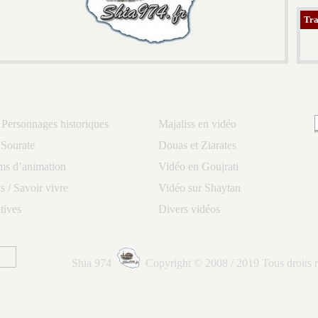
Tra
 Personnages historiques
Majaliss en vidéo
 Sourate
Douas et Ziarates
lms d’animation
Vidéo en Goujrati
 / Savoir vivre
Vidéo sur Shaytan
tives
Divers vidéos
Shia 974
Copyright © 2008 / 2019 Tous droits r